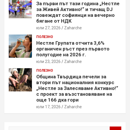
За първи път тази година „Нестле
за Живей Активно!“ и тичащ DJ
повеждат софиянци на вечерно
бягане от НДК
юли 27, 2026
Zaharche
ПОЛЕЗНО
Нестле Групата отчита 3,6%
органичен ръст през първото
полугодие на 2026 г.
юли 23, 2026
Zaharche
ПОЛЕЗНО
Община Твърдица печели за
втори път националния конкурс
„Нестле за Залесяваме Активно!“
с проект за възстановяване на
още 166 дка гори
юли 17, 2026
Zaharche
S