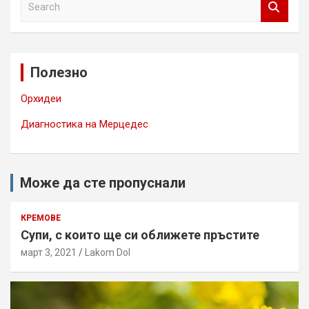
e
a
r
c
Полезно
h
Орхидеи
Диагностика на Мерцедес
Може да сте пропуснали
КРЕМОВЕ
Супи, с които ще си оближете пръстите
март 3, 2021
Lakom Dol