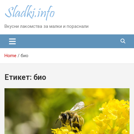
Skip
to
content
Вкусни лакомства за малки и пораснали
Home
био
Етикет:
био