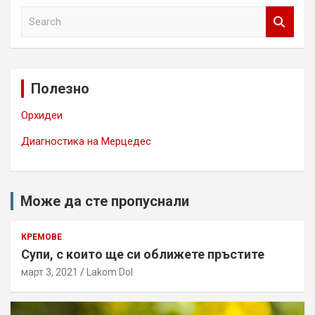
S
e
a
r
c
Полезно
h
Орхидеи
Диагностика на Мерцедес
Може да сте пропуснали
КРЕМОВЕ
Супи, с които ще си оближете пръстите
март 3, 2021
Lakom Dol