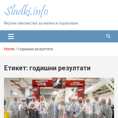
Skip
to
content
Вкусни лакомства за малки и пораснали
Home
годишни резултати
Етикет:
годишни резултати