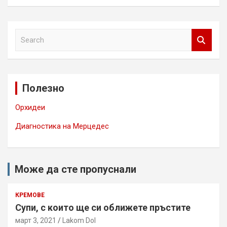
S
e
a
r
c
Полезно
h
Орхидеи
Диагностика на Мерцедес
Може да сте пропуснали
КРЕМОВЕ
Супи, с които ще си оближете пръстите
март 3, 2021
Lakom Dol