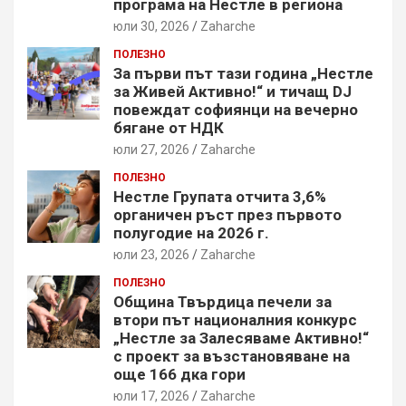
програма на Нестле в региона
юли 30, 2026
Zaharche
ПОЛЕЗНО
За първи път тази година „Нестле
за Живей Активно!“ и тичащ DJ
повеждат софиянци на вечерно
бягане от НДК
юли 27, 2026
Zaharche
ПОЛЕЗНО
Нестле Групата отчита 3,6%
органичен ръст през първото
полугодие на 2026 г.
юли 23, 2026
Zaharche
ПОЛЕЗНО
Община Твърдица печели за
втори път националния конкурс
„Нестле за Залесяваме Активно!“
с проект за възстановяване на
още 166 дка гори
юли 17, 2026
Zaharche