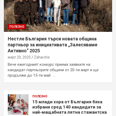
ПОЛЕЗНО
Нестле България търси новата община
партньор за инициативата „Залесяваме
Активно“ 2025
март 20, 2025
Zaharche
Вече ежегодният конкурс приема заявките на
кандидат-партньорите общини от 20-ти март и ще
продължи до 15-ти май …
ПОЛЕЗНО
15 млади хора от България бяха
избрани сред 140 кандидати за
най-мащабната лятна стажантска