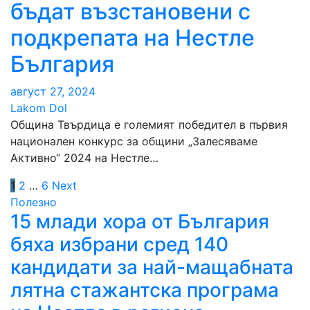
бъдат възстановени с
подкрепата на Нестле
България
август 27, 2024
Lakom Dol
Община Твърдица е големият победител в първия
национален конкурс за общини „Залесяваме
Активно“ 2024 на Нестле…
Разделяне
1
2
…
6
Next
Полезно
на
15 млади хора от България
публикациите
бяха избрани сред 140
на
кандидати за най-мащабната
лятна стажантска програма
страници