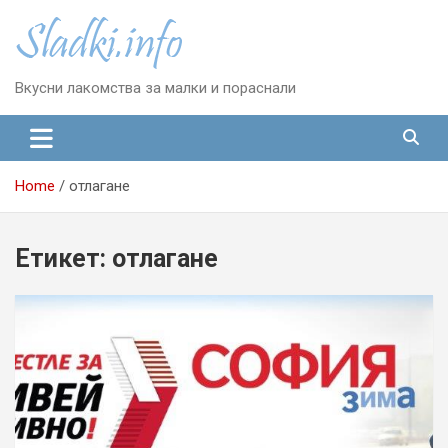
Skip
to
content
Вкусни лакомства за малки и пораснали
Home
отлагане
Етикет:
отлагане