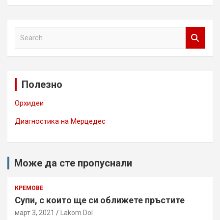
S
e
a
r
c
Полезно
h
Орхидеи
Диагностика на Мерцедес
Може да сте пропуснали
КРЕМОВЕ
Супи, с които ще си оближете пръстите
март 3, 2021
Lakom Dol