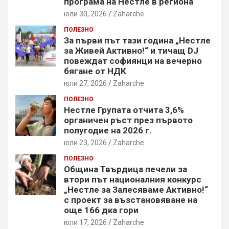
програма на Нестле в региона
юли 30, 2026
Zaharche
ПОЛЕЗНО
За първи път тази година „Нестле
за Живей Активно!“ и тичащ DJ
повеждат софиянци на вечерно
бягане от НДК
юли 27, 2026
Zaharche
ПОЛЕЗНО
Нестле Групата отчита 3,6%
органичен ръст през първото
полугодие на 2026 г.
юли 23, 2026
Zaharche
ПОЛЕЗНО
Община Твърдица печели за
втори път националния конкурс
„Нестле за Залесяваме Активно!“
с проект за възстановяване на
още 166 дка гори
юли 17, 2026
Zaharche