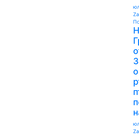
юл
Za
П
Н
Г
о
3
о
р
п
п
н
юл
Za