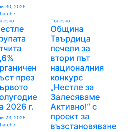
и 30, 2026
harche
олезно
Полезно
естле
Община
рупата
Твърдица
тчита
печели за
,6%
втори път
рганичен
националния
ъст през
конкурс
ървото
„Нестле за
олугодие
Залесяваме
а 2026 г.
Активно!“ с
проект за
и 23, 2026
възстановяване
harche