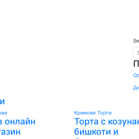
Se
П
О
Ди
ли
ове
Кремове
Торти
в онлайн
Торта с козуна
газин
бишкоти и