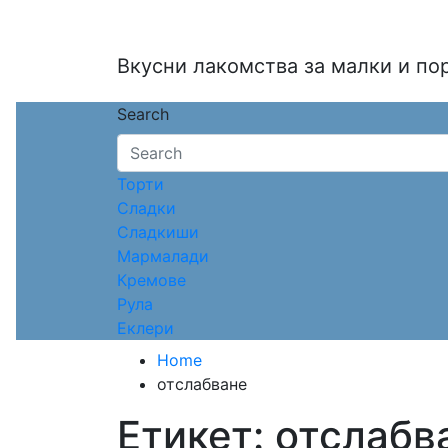
Skip
to
content
Вкусни лакомства за малки и по
Search
Торти
Сладки
Сладкиши
Мармалади
Кремове
Рула
Еклери
Home
отслабване
Етикет:
отслабв