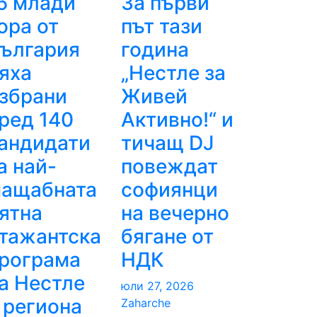
5 млади
За първи
ора от
път тази
ългария
година
яха
„Нестле за
збрани
Живей
ред 140
Активно!“ и
андидати
тичащ DJ
а най-
повеждат
ащабната
софиянци
ятна
на вечерно
тажантска
бягане от
рограма
НДК
а Нестле
юли 27, 2026
 региона
Zaharche