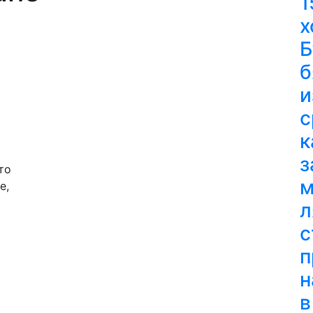
1
х
Б
б
и
с
к
з
то
м
е,
л
с
п
н
в