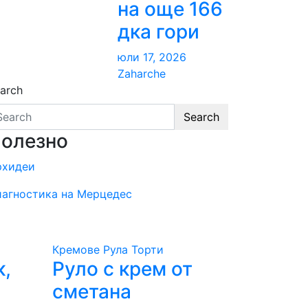
на още 166
дка гори
юли 17, 2026
Zaharche
arch
Search
олезно
рхидеи
агностика на Мерцедес
Кремове
Рула
Торти
к,
Руло с крем от
сметана