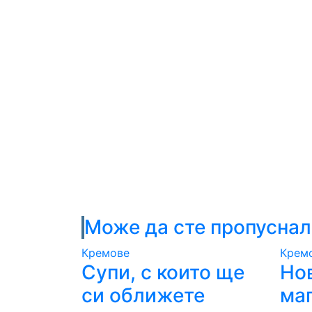
Може да сте пропусна
Кремове
Крем
Супи, с които ще
Но
си оближете
ма