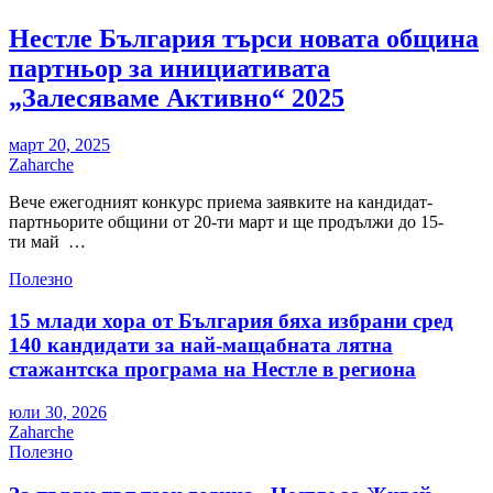
Нестле България търси новата община
партньор за инициативата
„Залесяваме Активно“ 2025
март 20, 2025
Zaharche
Вече ежегодният конкурс приема заявките на кандидат-
партньорите общини от 20-ти март и ще продължи до 15-
ти май …
Полезно
15 млади хора от България бяха избрани сред
140 кандидати за най-мащабната лятна
стажантска програма на Нестле в региона
юли 30, 2026
Zaharche
Полезно