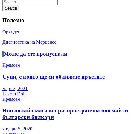
Search
Полезно
Орхидеи
Диагностика на Мерцедес
Може да сте пропуснали
Кремове
Супи, с които ще си оближете пръстите
март 3, 2021
Lakom Dol
Кремове
Нов онлайн магазин разпространява био чай от
български билкари
януари 5, 2020