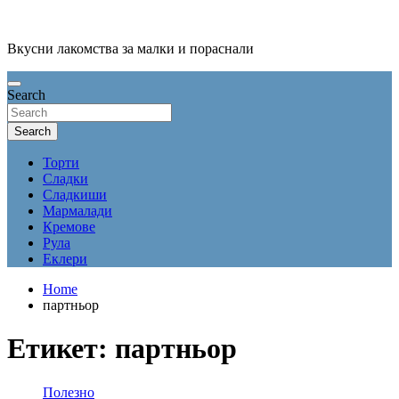
Skip
to
content
Вкусни лакомства за малки и пораснали
Search
Search
Торти
Сладки
Сладкиши
Мармалади
Кремове
Рула
Еклери
Home
партньор
Етикет:
партньор
Полезно