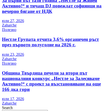
За първи път тази година „Нестле за Живей
Активно!“ и тичащ DJ повеждат софиянци на
вечерно бягане от НДК
юли 27, 2026
Zaharche
Полезно
Нестле Групата отчита 3,6% органичен ръст
през първото полугодие на 2026 г.
юли 23, 2026
Zaharche
Полезно
Община Твърдица печели за втори път
националния конкурс „Нестле за Залесяваме
Активно!“ с проект за възстановяване на още
166 дка гори
юли 17, 2026
Zaharche
Search