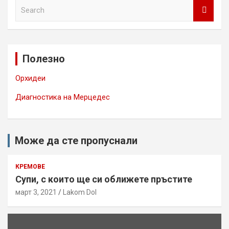
S
e
a
r
c
Полезно
h
Орхидеи
Диагностика на Мерцедес
Може да сте пропуснали
КРЕМОВЕ
Супи, с които ще си оближете пръстите
март 3, 2021
Lakom Dol