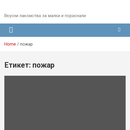
Skip
to
content
Вкусни лакомства за малки и пораснали
Home
пожар
Етикет:
пожар