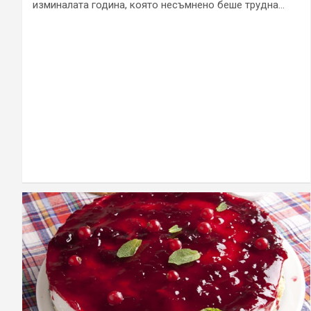
изминалата година, която несъмнено беше трудна…