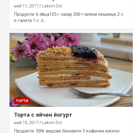
май 11, 2017
Lakom Dol
Продукти: 6 яйца125 г захар 200 г млени лешници 2 с.
л. галета 1 с. л.…
ТОРТИ
Торта с яйчен йогурт
май 10, 2017
Lakom Dol
Продукти: 300г видове бисквити 3 кофички кисело