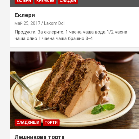
ЕКЛЕРИ
КРЕМОВЕ
СЛАДКИ
Еклери
май 25, 2017
Lakom Dol
Продукти: За еклерите: 1 чаена чаша вода 1/2 чаена
чаша олио 1 чаена чаша брашно 3-4…
СЛАДКИШИ
ТОРТИ
Лешникова торта