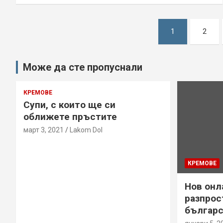
Разделяне
1
2
на
публикациите
Може да сте пропуснали
на
КРЕМОВЕ
Супи, с които ще си
страници
оближете пръстите
март 3, 2021
Lakom Dol
КРЕМОВЕ
Нов онл
разпрос
българс