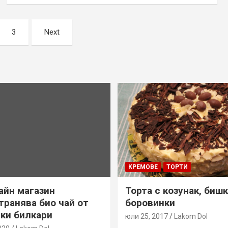
3
Next
КРЕМОВЕ
ТОРТИ
айн магазин
Торта с козунак, биш
транява био чай от
боровинки
ки билкари
юли 25, 2017
Lakom Dol