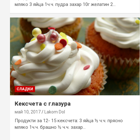
мляко 3 яйца 1ч.ч. пудра захар 10г желатин 2…
СЛАДКИ
Кексчета с глазура
май 10, 2017
Lakom Dol
Продукти за 12- 15 кексчета: 3 яйца ½ ч.ч. прясно
мляко 1ч.ч. брашно ½ ч.ч. захар…