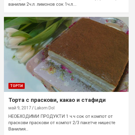
ванилии 2ч.л. лимонов сок 1ч.л.…
ТОРТИ
Торта с праскови, какао и стафиди
май 9, 2017
Lakom Dol
НЕОБХОДИМИ ПРОДУКТИ 1 ч.ч сок от компот от
праскови праскови от компот 2/3 пакетче нишесте
Ванилия…