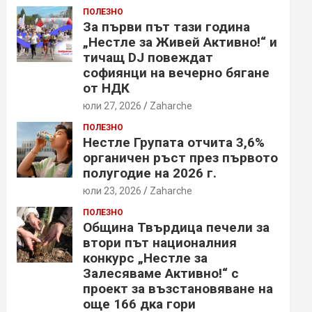
ПОЛЕЗНО
За първи път тази година
„Нестле за Живей Активно!“ и
тичащ DJ повеждат
софиянци на вечерно бягане
от НДК
юли 27, 2026
Zaharche
ПОЛЕЗНО
Нестле Групата отчита 3,6%
органичен ръст през първото
полугодие на 2026 г.
юли 23, 2026
Zaharche
ПОЛЕЗНО
Община Твърдица печели за
втори път националния
конкурс „Нестле за
Залесяваме Активно!“ с
проект за възстановяване на
още 166 дка гори