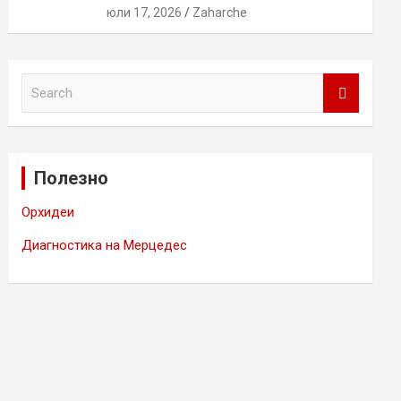
юли 17, 2026
Zaharche
S
e
a
r
c
Полезно
h
Орхидеи
Диагностика на Мерцедес