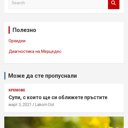
e
a
r
c
Полезно
h
Орхидеи
Диагностика на Мерцедес
Може да сте пропуснали
КРЕМОВЕ
Супи, с които ще си оближете пръстите
март 3, 2021
Lakom Dol