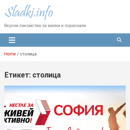
Skip
to
content
Вкусни лакомства за малки и пораснали
Home
столица
Етикет:
столица