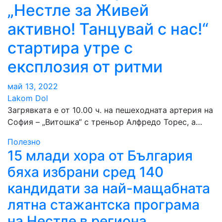
„Нестле за Живей
активно! Танцувай с нас!“
стартира утре с
експлозия от ритми
май 13, 2022
Lakom Dol
Загрявката е от 10.00 ч. на пешеходната артерия на
София – „Витошка“ с треньор Алфредо Торес, а…
Полезно
15 млади хора от България
бяха избрани сред 140
кандидати за най-мащабната
лятна стажантска програма
на Нестле в региона