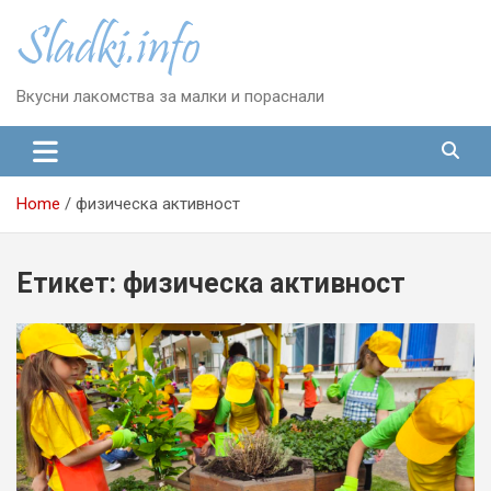
Skip
to
content
Вкусни лакомства за малки и пораснали
Home
физическа активност
Етикет:
физическа активност