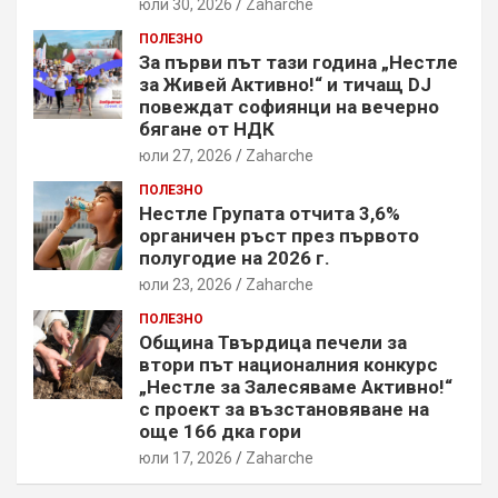
юли 30, 2026
Zaharche
ПОЛЕЗНО
За първи път тази година „Нестле
за Живей Активно!“ и тичащ DJ
повеждат софиянци на вечерно
бягане от НДК
юли 27, 2026
Zaharche
ПОЛЕЗНО
Нестле Групата отчита 3,6%
органичен ръст през първото
полугодие на 2026 г.
юли 23, 2026
Zaharche
ПОЛЕЗНО
Община Твърдица печели за
втори път националния конкурс
„Нестле за Залесяваме Активно!“
с проект за възстановяване на
още 166 дка гори
юли 17, 2026
Zaharche