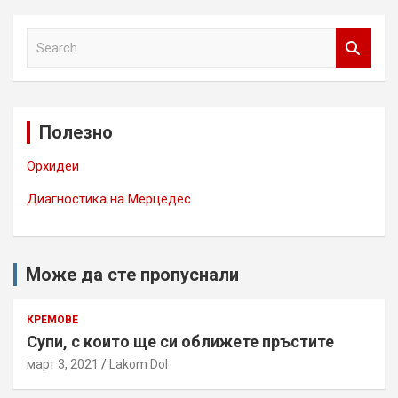
S
e
a
r
c
Полезно
h
Орхидеи
Диагностика на Мерцедес
Може да сте пропуснали
КРЕМОВЕ
Супи, с които ще си оближете пръстите
март 3, 2021
Lakom Dol