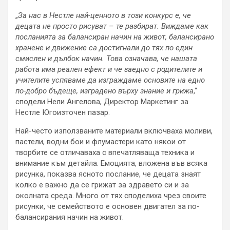
„
За нас в Нестле най-ценното в този конкурс е, че
децата не просто рисуват – те разбират. Виждаме как
посланията за балансиран начин на живот, балансирано
хранене и движение са достигнали до тях по един
смислен и дълбок начин. Това означава, че нашата
работа има реален ефект и че заедно с родителите и
учителите успяваме да изграждаме основите на едно
по-добро бъдеще, изградено върху знание и грижа
,“
сподели Нели Ангелова, Директор Маркетинг за
Нестле Югоизточен пазар.
Най-често използваните материали включваха моливи,
пастели, водни бои и флумастери като някои от
творбите се отличаваха с впечатляваща техника и
внимание към детайла. Емоцията, вложена във всяка
рисунка, показва ясното послание, че децата знаят
колко е важно да се грижат за здравето си и за
околната среда. Много от тях споделиха чрез своите
рисунки, че семейството е основен двигател за по-
балансирания начин на живот.