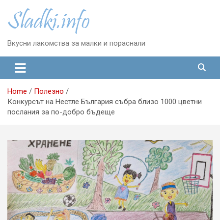
Skip
to
content
Вкусни лакомства за малки и пораснали
Home
Полезно
Конкурсът на Нестле България събра близо 1000 цветни
послания за по-добро бъдеще