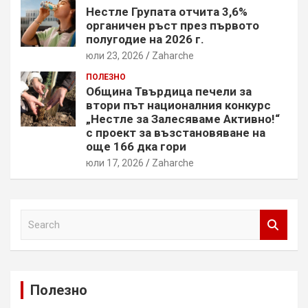
Нестле Групата отчита 3,6%
органичен ръст през първото
полугодие на 2026 г.
юли 23, 2026
Zaharche
ПОЛЕЗНО
Община Твърдица печели за
втори път националния конкурс
„Нестле за Залесяваме Активно!“
с проект за възстановяване на
още 166 дка гори
юли 17, 2026
Zaharche
S
e
a
r
c
Полезно
h