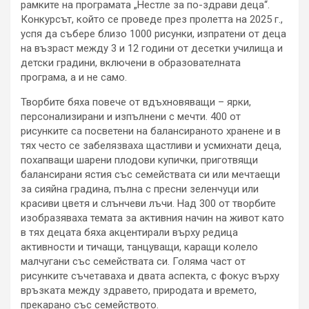
рамките на програмата „Нестле за по-здрави деца“.
Конкурсът, който се проведе през пролетта на 2025 г.,
успя да събере близо 1000 рисунки, изпратени от деца
на възраст между 3 и 12 години от десетки училища и
детски градини, включени в образователната
програма, а и не само.
Творбите бяха повече от вдъхновяващи – ярки,
персонализирани и изпълнени с мечти. 400 от
рисунките са посветени на балансираното хранене и в
тях често се забелязваха щастливи и усмихнати деца,
похапващи шарени плодови купички, приготвящи
балансирани ястия със семействата си или мечтаещи
за сияйна градина, пълна с пресни зеленчуци или
красиви цветя и слънчеви лъчи. Над 300 от творбите
изобразяваха темата за активния начин на живот като
в тях децата бяха акцентирали върху редица
активности и тичащи, танцуващи, каращи колело
малчугани със семействата си. Голяма част от
рисунките съчетаваха и двата аспекта, с фокус върху
връзката между здравето, природата и времето,
прекарано със семейството.