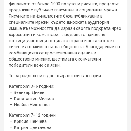
финалисти от близо 1000 получени рисунки, процесът
продължи с публично гласуване в социалните мрежи.
Рисунките на финалистите бяха публикувани в
специалните мрежи, където широката аудитория
имаше възможността да изрази своята подкрепа чрез
харесвания и коментари. Гласуването привлече
стотици участници от цялата страна и показа колко
силен е ангажиментът на общността. Благодарение на
комбинацията от професионална оценка и
обществено мнение, шестимата окончателни
победители вече са ясни.
Те са разделени в две възрастови категории:
Категория 3–6 години:
– Велизар Динев
– Константин Милков
– Ивайла Николова
Категория 7–12 години:
– Крисия Пенчева
– Катрин Цветанова