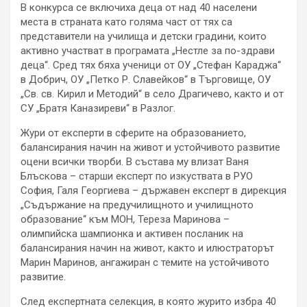
В конкурса се включиха деца от над 40 населени
места в страната като голяма част от тях са
представители на училища и детски градини, които
активно участват в програмата „Нестле за по-здрави
деца“. Сред тях бяха ученици от ОУ „Стефан Караджа“
в Добрич, ОУ „Петко Р. Славейков“ в Търговище, ОУ
„Св. св. Кирил и Методий“ в село Драгичево, както и от
СУ „Братя Каназиреви“ в Разлог.
Жури от експерти в сферите на образованието,
балансирания начин на живот и устойчивото развитие
оцени всички творби. В състава му влизат Ваня
Блъскова – старши експерт по изкуствата в РУО
София, Галя Георгиева – държавен експерт в дирекция
„Съдържание на предучилищното и училищното
образование“ към МОН, Тереза Маринова –
олимпийска шампионка и активен посланик на
балансирания начин на живот, както и илюстраторът
Марин Маринов, ангажиран с темите на устойчивото
развитие.
След експертната селекция, в която журито избра 40