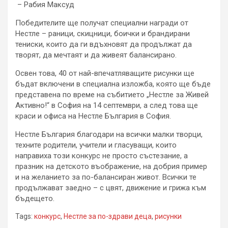
– Рабия Максуд
Победителите ще получат специални награди от
Нестле – раници, скицници, боички и брандирани
тениски, които да ги вдъхновят да продължат да
творят, да мечтаят и да живеят балансирано.
Освен това, 40 от най-впечатляващите рисунки ще
бъдат включени в специална изложба, която ще бъде
представена по време на събитието „Нестле за Живей
Активно!“ в София на 14 септември, а след това ще
краси и офиса на Нестле България в София.
Нестле България благодари на всички малки творци,
техните родители, учители и гласуващи, които
направиха този конкурс не просто състезание, а
празник на детското въображение, на добрия пример
и на желанието за по-балансиран живот. Всички те
продължават заедно – с цвят, движение и грижа към
бъдещето.
Tags:
конкурс
,
Нестле за по-здрави деца
,
рисунки