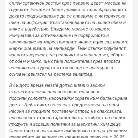
силен органичен растеж през първите девет месеца на
годината. Растежът беше движен от ценообразуването,
докато продължавахме да се справяме с исторически
нива на инфлация. Възстановяването на нашия обем и
микс е в
действие
. Виждаме ползите от нашите
инициативи за оптимизиране на
портфолиото
и
увеличаване на маркетинговите инвестиции зад нашите
марки
оценявани на милиарди
. Тези стъпки подкрепят
нашата увереност, че реалният вътрешен
ръст
, сборът
от обем и микс, ще стане положителен през втората
половина на годината и отново
ще
се превърне в
основен двигател на растежа занапред.
В същото време Nestlé допълнително засили
стратегията си за
здравословно
хранене и
подсили
усилията
, насочвайки
хората към балансирана
диета. Действията включват предоставяне на ясни
насоки за порциите
поставени
отпред на опаковката,
прозрачност относно хранителната стойност на нашите
продукти и водещи политики за маркетинг
към
деца.
Освен това си поставяме амбициозна цел да увеличим
продажбите на нашите по-хранителни продукти с 20-25