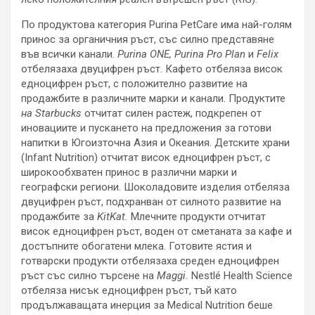
По продуктова категория Purina PetCare има най-голям
принос за органичния ръст, със силно представяне
във всички канали.
Purina ONE
,
Purina Pro Plan
и
Felix
отбелязаха двуцифрен ръст. Кафето отбеляза висок
едноцифрен ръст, с положително развитие на
продажбите в различните марки и канали. Продуктите
на Starbucks
отчитат силен растеж, подкрепен от
иновациите и пускането на предложения за готови
напитки в Югоизточна Азия и Океания. Детските храни
(Infant Nutrition) отчитат висок едноцифрен ръст, с
широкообхватен принос в различни марки и
географски региони. Шоколадовите изделия отбеляза
двуцифрен ръст, подхранван от силното развитие на
продажбите за
KitKat
.
Млечните продукти отчитат
висок едноцифрен ръст, воден от сметаната за кафе и
достъпните обогатени млека. Готовите ястия и
готварски продукти отбелязаха среден едноцифрен
ръст със силно търсене на
Maggi
.
Nestlé Health Science
отбеляза нисък едноцифрен ръст, тъй като
продължаващата инерция за Medical Nutrition беше