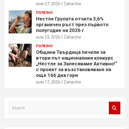
юли 27, 2026
Zaharche
ПОЛЕЗНО
Нестле Групата отчита 3,6%
органичен ръст през първото
полугодие на 2026 г.
юли 23, 2026
Zaharche
ПОЛЕЗНО
Община Твърдица печели за
втори път националния конкурс
„Нестле за Залесяваме Активно!“
с проект за възстановяване на
още 166 дка гори
юли 17, 2026
Zaharche
S
e
a
r
c