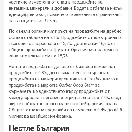
частично изместена от спад в продажбите на
витамини, минерали и добавки. Водата отбеляза нисък
едноцифрен ръст, повлиян от временните ограничения
на капацитета за
Perrier
.
По канали органичният ръст на продажбите на дребно
остава стабилен на 7,1%. Продажбите от електронната
търговия са нараснали с 12,7%, достигайки 16,6% от
общите продажби на Групата. Органичният растеж на
каналите извън дома е 15,7%.
Нетните продажби на дялове от бизнеса намаляват
продажбите с 0,8%, до голяма степен свързани с
продажбата на мажоритарен дял във
Freshly
,
както и
продажбата на марката
Gerber Good Start
за
кърмачета. Въздействието върху продажбите от
международна търговия е отрицателно със 7,4%, след
широкообхватно поскъпване на швейцарския франк.
Общите отчетени продажби са намалели с 0,4% до 68,8
милиарда швейцарски франка.
Нестле България