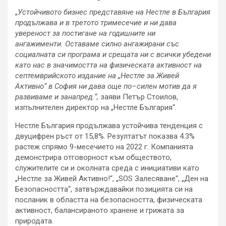
„
Устойчивото бизнес представяне на Нестле в България
продължава и в третото тримесечие и ни дава
увереност за постигане на годишните ни
ангажименти.
Оставаме силно ангажирани със
социалната си програма и срещата ни с всички убедени
като нас в значимостта на физическата активност на
септемврийското издание на
„
Нестле за Живей
А
ктивно
“
в София ни дава още по–силен мотив да я
развиваме и занапред.“
,
заяви Петър Стоилов,
изпълнителен директор на „Нестле България“.
Нестле България продължава устойчива тенденция с
двуцифрен ръст от 15,8%. Резултатът показва 4.3%
растеж спрямо 9-месечието на 2022 г. Компанията
демонстрира отговорност към обществото,
служителите си и околната среда с инициативи като
„Нестле за Живей Активно!“, „SOS Залесяване“, „Ден на
Безопасността“, затвърждавайки позицията си на
посланик в областта на безопасността, физическата
активност, балансираното хранене и грижата за
природата.