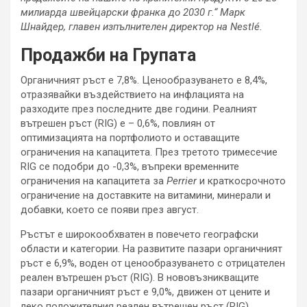
милиарда швейцарски франка до 2030 г.“
Марк
Шнайдер, главен изпълнителен директор на Nestlé.
Продажби на Групата
Органичният ръст е 7,8%. Ценообразуването е 8,4%,
отразявайки въздействието на инфлацията на
разходите през последните две години. Реалният
вътрешен ръст (RIG) е – 0,6%, повлиян от
оптимизацията на портфолиото и оставащите
ограничения на капацитета. През третото тримесечие
RIG се подобри до -0,3%, въпреки временните
ограничения на капацитета за
Perrier
и краткосрочното
ограничение на доставките на витамини, минерали и
добавки, което се появи през август.
Ръстът е широкообхватен в повечето географски
области и категории. На развитите пазари органичният
ръст е 6,9%, воден от ценообразуването с отрицателен
реален вътрешен ръст (RIG). В нововъзникващите
пазари органичният ръст е 9,0%, движен от цените и
леко положителния реален вътрешен ръст (RIG).