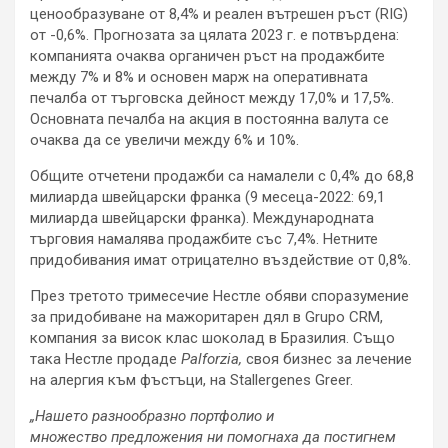
ценообразуване от 8,4% и реален вътрешен ръст (RIG)
от -0,6%. Прогнозата за цялата 2023 г. е потвърдена:
компанията очаква органичен ръст на продажбите
между 7% и 8% и основен марж на оперативната
печалба от търговска дейност между 17,0% и 17,5%.
Основната печалба на акция в постоянна валута се
очаква да се увеличи между 6% и 10%.
Общите отчетени продажби са намалели с 0,4% до 68,8
милиарда швейцарски франка (9 месеца-2022: 69,1
милиарда швейцарски франка). Международната
търговия намалява продажбите със 7,4%. Нетните
придобивания имат отрицателно въздействие от 0,8%.
През третото тримесечие Нестле обяви споразумение
за придобиване на мажоритарен дял в Grupo CRM,
компания за висок клас шоколад в Бразилия. Също
така Нестле продаде
Palforzia
,
своя бизнес за лечение
на алергия към фъстъци, на Stallergenes Greer.
„Нашето
разнообразно
портфолио и
множество
предложения ни помогнаха да постигнем