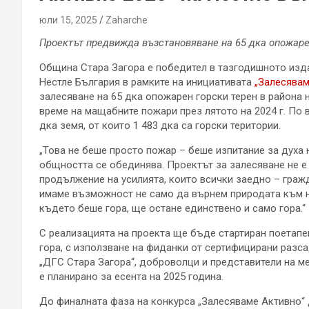
юли 15, 2025
Zaharche
Проектът предвижда възстановяване на 65 дка опожаре
Община Стара Загора е победител в тазгодишното изд
Нестле България в рамките на инициативата
„Залесявам
залесяване на 65 дка опожарен горски терен в района 
време на мащабните пожари през лятото на 2024 г. По 
дка земя, от които 1 483 дка са горски територии.
„Това не беше просто пожар – беше изпитание за духа 
общността се обединява. Проектът за залесяване не е 
продължение на усилията, които всички заедно – граж
имаме възможност не само да върнем природата към но
където беше гора, ще остане единствено и само гора.“
С реализацията на проекта ще бъде стартиран поетапе
гора, с използване на фиданки от сертифицирани разс
„ДГС Стара Загора“, доброволци и представители на м
е планирано за есента на 2025 година.
До финалната фаза на конкурса „Залесяваме Активно“ 