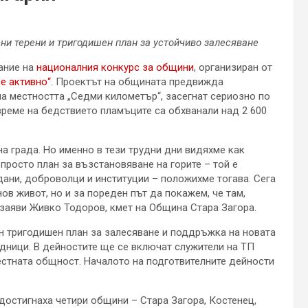
ни терени и тригодишен план за устойчиво залесяване
ание на
националния конкурс за общини
, организиран от
е активно“
. Проектът на общината предвижда
на местността „Седми километър“, засегнат сериозно по
време на бедствието пламъците са обхванали над 2 600
на града. Но именно в тези трудни дни видяхме как
просто план за възстановяване на горите – той е
дани, доброволци и институции – положихме тогава. Сега
в живот, но и за пореден път да покажем, че там,
 заяви Живко Тодоров, кмет на Община Стара Загора.
н тригодишен план за залесяване и поддръжка на новата
адници. В дейностите ще се включат служители на ТП
естната общност. Началото на подготвителните дейности
достигнаха четири общини – Стара Загора, Костенец,