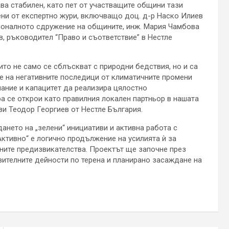
ва стабилен, като пет от участващите общини тази
ени от експертно жури, включващо доц. д-р Наско Илиев
ионалното сдружение на общините, инж. Мария Чамбова
в, ръководител “Право и съответствие” в Нестле
то не само се сблъскват с природни бедствия, но и са
е на негативните последици от климатичните промени
ание и капацитет да реализира цялостно
а се открои като правилния локален партньор в нашата
ви Теодор Георгиев от Нестле България.
ането на „зелени“ инициативи и активна работа с
ктивно“ е логично продължение на усилията ѝ за
ните предизвикателства. Проектът ще започне през
твителните дейности по терена и планирано засаждане на