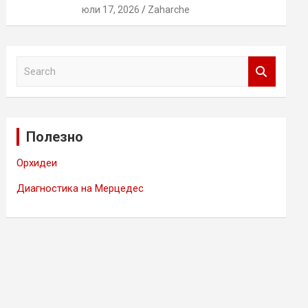
юли 17, 2026
Zaharche
S
e
a
r
c
Полезно
h
Орхидеи
Диагностика на Мерцедес