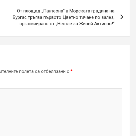
От площад „Пантеона“ в Морската градина на
Бургас тръгва първото Цветно тичане по залез,
организирано от „Нестле за Живей Активно!“
телните полета са отбелязани с
*