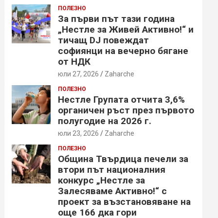
ПОЛЕЗНО
За първи път тази година
„Нестле за Живей Активно!“ и
тичащ DJ повеждат
софиянци на вечерно бягане
от НДК
юли 27, 2026
Zaharche
ПОЛЕЗНО
Нестле Групата отчита 3,6%
органичен ръст през първото
полугодие на 2026 г.
юли 23, 2026
Zaharche
ПОЛЕЗНО
Община Твърдица печели за
втори път националния
конкурс „Нестле за
Залесяваме Активно!“ с
проект за възстановяване на
още 166 дка гори