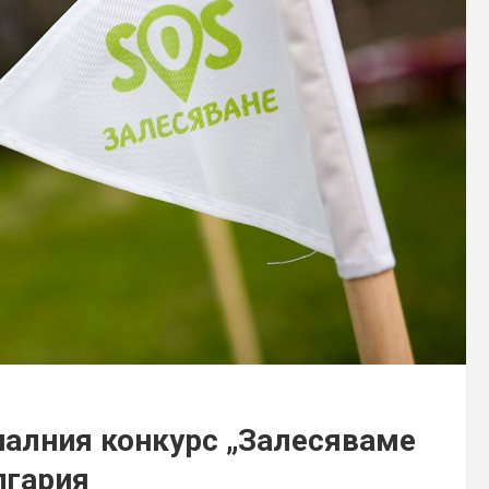
налния конкурс „Залесяваме
лгария