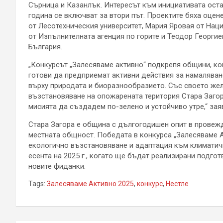
Сърница и Казанлък. Интересът към инициативата оста
година се включват за втори път. Проектите бяха оцен
от Лесотехническия университет, Мария Яровая от Нац
от Изпълнителната агенция по горите и Теодор Георгие
България.
„Конкурсът „Залесяваме активно“ подкрепя общини, кои
готови да предприемат активни действия за намаляван
върху природата и биоразнообразието. Със своето жел
възстановяване на опожарената територия Стара Загор
мисията да създадем по-зелено и устойчиво утре,“ зая
Стара Загора е община с дългогодишен опит в провежд
местната общност. Победата в конкурса „Залесяваме А
екологично възстановяване и адаптация към климатич
есента на 2025 г., когато ще бъдат реализирани подго
новите фиданки.
Tags:
Залесяваме Активно 2025
,
конкурс
,
Нестле