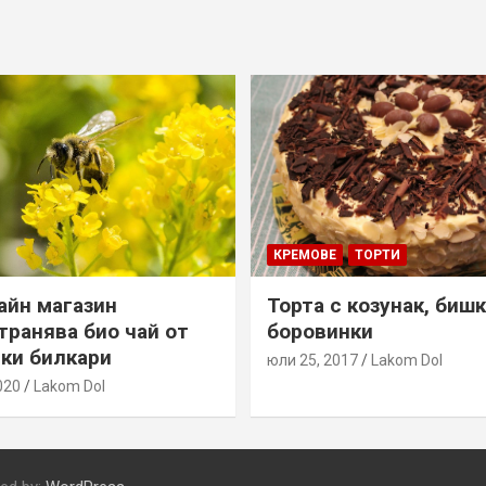
КРЕМОВЕ
ТОРТИ
айн магазин
Торта с козунак, биш
транява био чай от
боровинки
ки билкари
юли 25, 2017
Lakom Dol
020
Lakom Dol