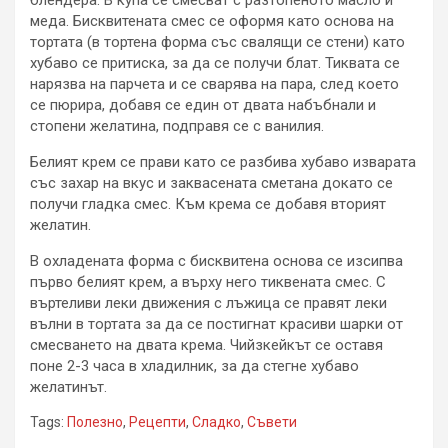
меда. Бисквитената смес се оформя като основа на
тортата (в тортена форма със свалящи се стени) като
хубаво се притиска, за да се получи блат. Тиквата се
нарязва на парчета и се сварява на пара, след което
се пюрира, добавя се един от двата набъбнали и
стопени желатина, подправя се с ванилия.
Белият крем се прави като се разбива хубаво изварата
със захар на вкус и заквасената сметана докато се
получи гладка смес. Към крема се добавя вторият
желатин.
В охладената форма с бисквитена основа се изсипва
първо белият крем, а върху него тиквената смес. С
въртеливи леки движения с лъжица се правят леки
вълни в тортата за да се постигнат красиви шарки от
смесването на двата крема. Чийзкейкът се оставя
поне 2-3 часа в хладилник, за да стегне хубаво
желатинът.
Tags:
Полезно
,
Рецепти
,
Сладко
,
Съвети