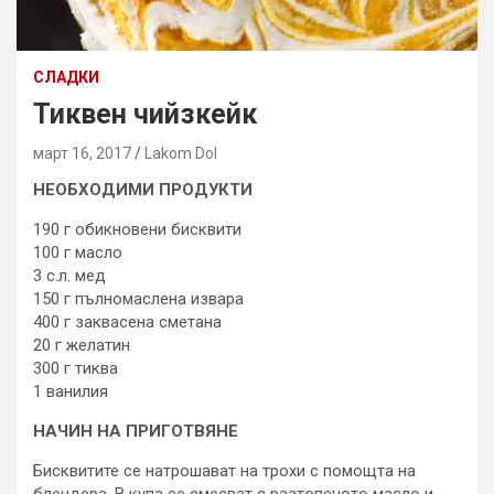
СЛАДКИ
Тиквен чийзкейк
март 16, 2017
Lakom Dol
НЕОБХОДИМИ ПРОДУКТИ
190 г обикновени бисквити
100 г масло
3 с.л. мед
150 г пълномаслена извара
400 г заквасена сметана
20 г желатин
300 г тиква
1 ванилия
НАЧИН НА ПРИГОТВЯНЕ
Бисквитите се натрошават на трохи с помощта на
блендера. В купа се смесват с разтопеното масло и