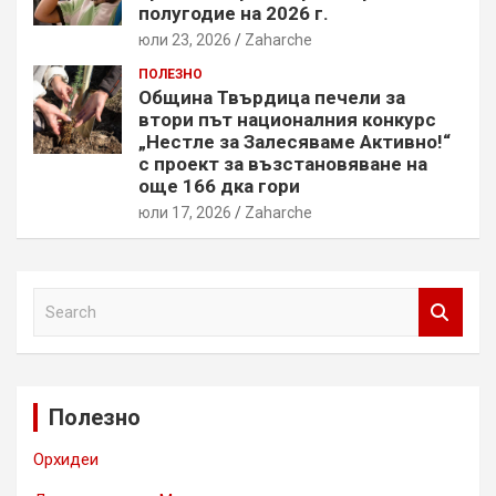
полугодие на 2026 г.
юли 23, 2026
Zaharche
ПОЛЕЗНО
Община Твърдица печели за
втори път националния конкурс
„Нестле за Залесяваме Активно!“
с проект за възстановяване на
още 166 дка гори
юли 17, 2026
Zaharche
S
e
a
r
c
Полезно
h
Орхидеи