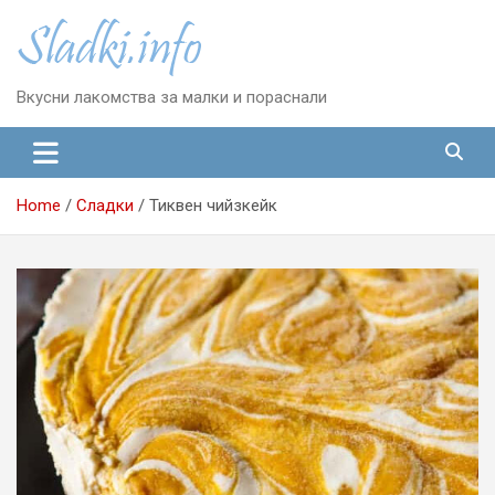
Skip
to
content
Вкусни лакомства за малки и пораснали
Home
Сладки
Тиквен чийзкейк