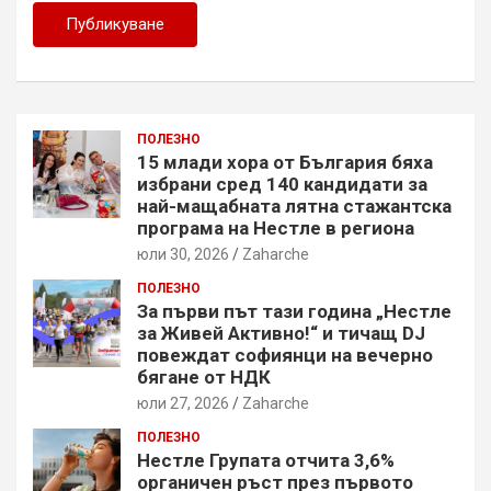
ПОЛЕЗНО
15 млади хора от България бяха
избрани сред 140 кандидати за
най-мащабната лятна стажантска
програма на Нестле в региона
юли 30, 2026
Zaharche
ПОЛЕЗНО
За първи път тази година „Нестле
за Живей Активно!“ и тичащ DJ
повеждат софиянци на вечерно
бягане от НДК
юли 27, 2026
Zaharche
ПОЛЕЗНО
Нестле Групата отчита 3,6%
органичен ръст през първото